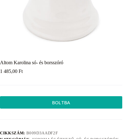
Altom Karolina só- és borsszóró
1 485,00
Ft
BOLTBA
CIKKSZÁM:
B009D3AADF2F