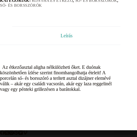
KATEGÓRIÁK:
KONYHA ÉS ÉTKEZŐ
,
SÓ- ÉS BORSSZÓRÓK
,
SÓ- ÉS BORSSZÓRÓK
Leírás
Az étkezőasztal aligha nélkülözheti őket. E duónak
köszönhetően ízlése szerint finomhangolhatja ételeit! A
porcelán só- és borsszóró a terített asztal dizájner elemévé
válik – akár egy családi vacsorán, akár egy laza reggelinél
vagy egy pénteki grillezésen a barátokkal.