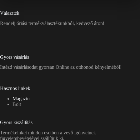
Választék
Rendelj óriási termékválasztékunkból, kedvező áron!
Gyors vásárlás
Intézd vásárlásodat gyorsan Online az otthonod kényelméből!
Hasznos linkek
Magazin
Bolt
Gyors kiszállítás
Termékeinket minden esetben a vevő igényeinek
figyelembevételével szállítjuk ki.