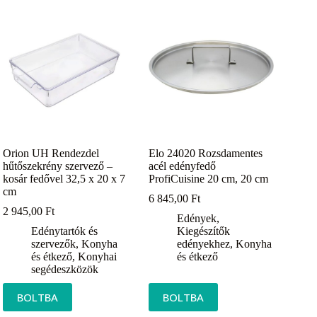
Orion UH Rendezdel
Elo 24020 Rozsdamentes
hűtőszekrény szervező –
acél edényfedő
kosár fedővel 32,5 x 20 x 7
ProfiCuisine 20 cm, 20 cm
cm
6 845,00
Ft
2 945,00
Ft
Edények
,
Edénytartók és
Kiegészítők
szervezők
,
Konyha
edényekhez
,
Konyha
és étkező
,
Konyhai
és étkező
segédeszközök
BOLTBA
BOLTBA