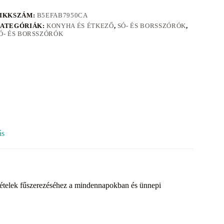
IKKSZÁM:
B5EFAB7950CA
ATEGÓRIÁK:
KONYHA ÉS ÉTKEZŐ
,
SÓ- ÉS BORSSZÓRÓK
,
Ó- ÉS BORSSZÓRÓK
ás
az ételek fűszerezéséhez a mindennapokban és ünnepi