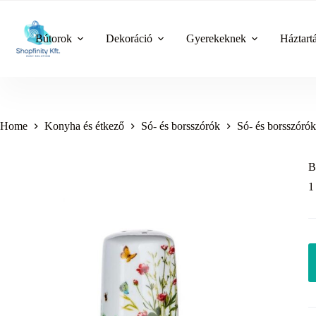
Skip
to
content
Bútorok
Dekoráció
Gyerekeknek
Háztart
Home
Konyha és étkező
Só- és borsszórók
Só- és borsszórók
B
1