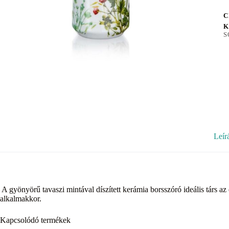
C
K
S
Leír
A gyönyörű tavaszi mintával díszített kerámia borsszóró ideális társ 
alkalmakkor.
Kapcsolódó termékek