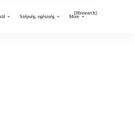
[fibosearch]
til
Szépség, egészség
More