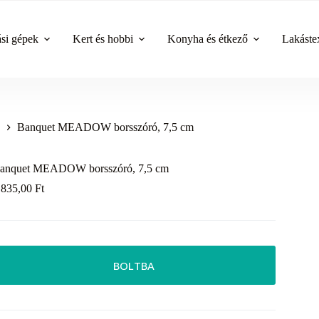
ási gépek
Kert és hobbi
Konyha és étkező
Lakástex
Banquet MEADOW borsszóró, 7,5 cm
anquet MEADOW borsszóró, 7,5 cm
 835,00
Ft
BOLTBA