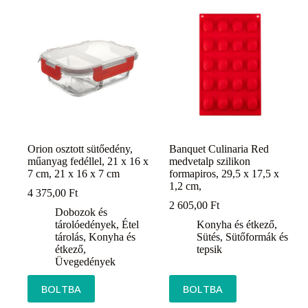
Orion osztott sütőedény,
Banquet Culinaria Red
műanyag fedéllel, 21 x 16 x
medvetalp szilikon
7 cm, 21 x 16 x 7 cm
formapiros, 29,5 x 17,5 x
1,2 cm,
4 375,00
Ft
2 605,00
Ft
Dobozok és
tárolóedények
,
Étel
Konyha és étkező
,
tárolás
,
Konyha és
Sütés
,
Sütőformák és
étkező
,
tepsik
Üvegedények
BOLTBA
BOLTBA