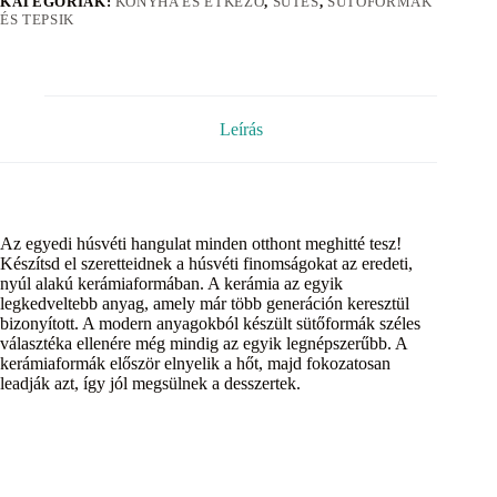
KATEGÓRIÁK:
KONYHA ÉS ÉTKEZŐ
,
SÜTÉS
,
SÜTŐFORMÁK
ÉS TEPSIK
Leírás
Az egyedi húsvéti hangulat minden otthont meghitté tesz!
Készítsd el szeretteidnek a húsvéti finomságokat az eredeti,
nyúl alakú kerámiaformában. A kerámia az egyik
legkedveltebb anyag, amely már több generáción keresztül
bizonyított. A modern anyagokból készült sütőformák széles
választéka ellenére még mindig az egyik legnépszerűbb. A
kerámiaformák először elnyelik a hőt, majd fokozatosan
leadják azt, így jól megsülnek a desszertek.