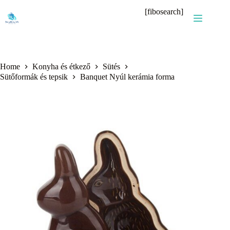
Skip
[fibosearch]
to
content
Home
Konyha és étkező
Sütés
Sütőformák és tepsik
Banquet Nyúl kerámia forma