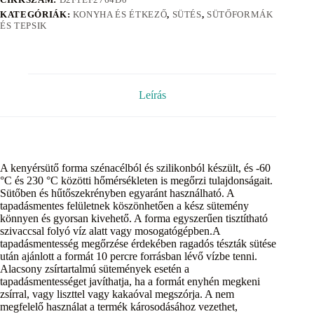
KATEGÓRIÁK:
KONYHA ÉS ÉTKEZŐ
,
SÜTÉS
,
SÜTŐFORMÁK
ÉS TEPSIK
Leírás
A kenyérsütő forma szénacélból és szilikonból készült, és -60
°C és 230 °C közötti hőmérsékleten is megőrzi tulajdonságait.
Sütőben és hűtőszekrényben egyaránt használható. A
tapadásmentes felületnek köszönhetően a kész sütemény
könnyen és gyorsan kivehető. A forma egyszerűen tisztítható
szivaccsal folyó víz alatt vagy mosogatógépben.A
tapadásmentesség megőrzése érdekében ragadós tészták sütése
után ajánlott a formát 10 percre forrásban lévő vízbe tenni.
Alacsony zsírtartalmú sütemények esetén a
tapadásmentességet javíthatja, ha a formát enyhén megkeni
zsírral, vagy liszttel vagy kakaóval megszórja. A nem
megfelelő használat a termék károsodásához vezethet,