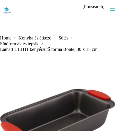
Skip
[fibosearch]
to
content
Home
Konyha és étkező
Sütés
Sütőformák és tepsik
Lamart LT3111 kenyérsütő forma Bonte, 30 x 15 cm