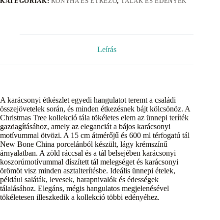
KATEGÓRIÁK:
KONYHA ÉS ÉTKEZŐ
,
TÁLAK ÉS EDÉNYEK
Leírás
A karácsonyi étkészlet egyedi hangulatot teremt a családi
összejövetelek során, és minden étkezésnek bájt kölcsönöz. A
Christmas Tree kollekció tála tökéletes elem az ünnepi teríték
gazdagításához, amely az eleganciát a bájos karácsonyi
motívummal ötvözi. A 15 cm átmérőjű és 600 ml térfogatú tál
New Bone China porcelánból készült, lágy krémszínű
árnyalatban. A zöld ráccsal és a tál belsejében karácsonyi
koszorúmotívummal díszített tál melegséget és karácsonyi
örömöt visz minden asztalterítésbe. Ideális ünnepi ételek,
például saláták, levesek, harapnivalók és édességek
tálalásához. Elegáns, mégis hangulatos megjelenésével
tökéletesen illeszkedik a kollekció többi edényéhez.