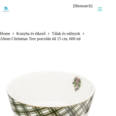
Skip
[fibosearch]
to
content
Home
Konyha és étkező
Tálak és edények
Altom Christmas Tree porcelán tál 15 cm, 600 ml