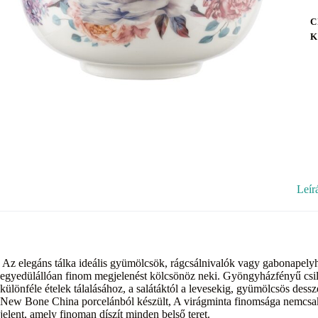
C
K
Leír
Az elegáns tálka ideális gyümölcsök, rágcsálnivalók vagy gabonapelyhek 
egyedülállóan finom megjelenést kölcsönöz neki. Gyöngyházfényű csillo
különféle ételek tálalásához, a salátáktól a levesekig, gyümölcsös dess
New Bone China porcelánból készült, A virágminta finomsága nemcsak 
jelent, amely finoman díszít minden belső teret.