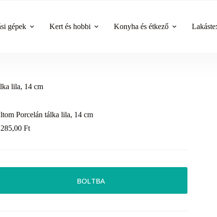
ási gépek
Kert és hobbi
Konyha és étkező
Lakástex
lka lila, 14 cm
ltom Porcelán tálka lila, 14 cm
 285,00
Ft
BOLTBA