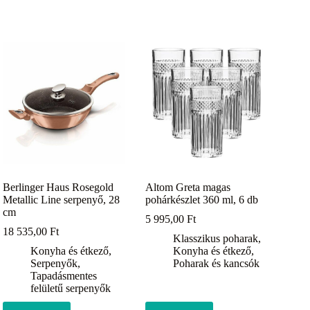
Berlinger Haus Rosegold
Altom Greta magas
Metallic Line serpenyő, 28
pohárkészlet 360 ml, 6 db
cm
5 995,00
Ft
18 535,00
Ft
Klasszikus poharak
,
Konyha és étkező
,
Konyha és étkező
,
Serpenyők
,
Poharak és kancsók
Tapadásmentes
felületű serpenyők