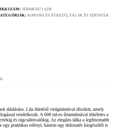
IKKSZÁM:
3DD4B5671A2B
ATEGÓRIÁK:
KONYHA ÉS ÉTKEZŐ
,
TÁLAK ÉS EDÉNYEK
ás
tálalására. Lila ihletésű virágmintával díszített, amely
gással rendelkezik. A 600 ml-es űrtartalmával tökéletes a
zertekig és rágcsálnivalókig. Az elegáns tálka a legfinomabb
egy praktikus edényt, hanem egy dekoratív kiegészítőt is