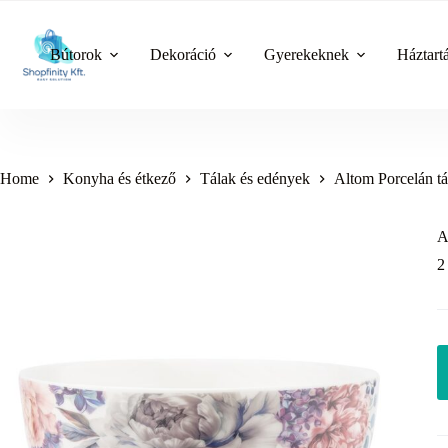
Skip
to
content
Bútorok
Dekoráció
Gyerekeknek
Háztart
Home
Konyha és étkező
Tálak és edények
Altom Porcelán tá
A
2