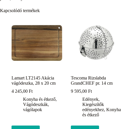
Kapcsolódó termékek
Lamart LT2145 Akácia
Tescoma Rizslabda
vágódeszka, 28 x 20 cm
GrandCHEF pr. 14 cm
4 245,00
Ft
9 595,00
Ft
Konyha és étkező
,
Edények
,
Vágódeszkák,
Kiegészítők
vágólapok
edényekhez
,
Konyha
és étkező