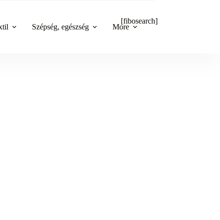
[fibosearch]
til
Szépség, egészség
More