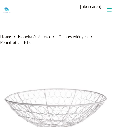
Skip
[fibosearch]
to
content
Home
Konyha és étkező
Tálak és edények
Fém drót tál, fehér