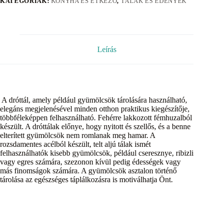
KATEGÓRIÁK:
KONYHA ÉS ÉTKEZŐ
,
TÁLAK ÉS EDÉNYEK
Leírás
A dróttál, amely például gyümölcsök tárolására használható,
elegáns megjelenésével minden otthon praktikus kiegészítője,
többféleképpen felhasználható. Fehérre lakkozott fémhuzalból
készült. A dróttálak előnye, hogy nyitott és szellős, és a benne
elterített gyümölcsök nem romlanak meg hamar. A
rozsdamentes acélból készült, telt aljú tálak ismét
felhasználhatók kisebb gyümölcsök, például cseresznye, ribizli
vagy egres számára, szezonon kívül pedig édességek vagy
más finomságok számára. A gyümölcsök asztalon történő
tárolása az egészséges táplálkozásra is motiválhatja Önt.