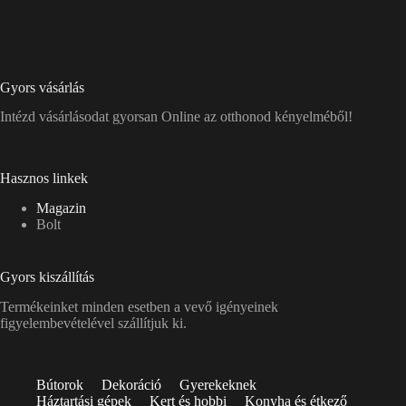
Gyors vásárlás
Intézd vásárlásodat gyorsan Online az otthonod kényelméből!
Hasznos linkek
Magazin
Bolt
Gyors kiszállítás
Termékeinket minden esetben a vevő igényeinek
figyelembevételével szállítjuk ki.
Bútorok
Dekoráció
Gyerekeknek
Háztartási gépek
Kert és hobbi
Konyha és étkező