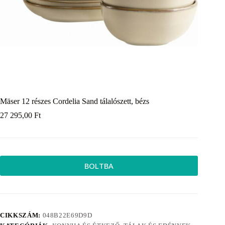
Mäser 12 részes Cordelia Sand tálalószett, bézs
27 295,00
Ft
BOLTBA
CIKKSZÁM:
048B22E69D9D