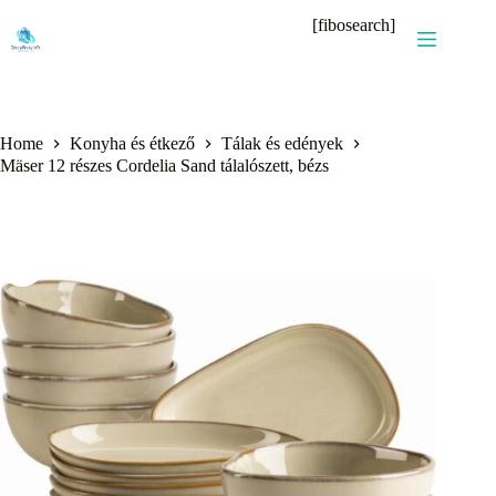
Skip
[fibosearch]
to
content
Home
Konyha és étkező
Tálak és edények
Mäser 12 részes Cordelia Sand tálalószett, bézs