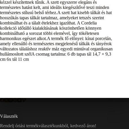
kézzel készítettnek tűnik. A szett egyszerre elegáns és
természetes hatást kelt, ami ideális kiegészítővé teszi minden
természetes stílusú belső térhez.A szett hat kisebb tálkát és hat
hosszúkás tapas tálkát tartalmaz, amelyeket tetszés szerint
kombinálhat és a tálalt ételekhez igazíthat. A Cordelia
kollekció időtálló kialakításának köszönhetően könnyen
kombinálható a sorozat többi elemével, így tökéletesen
harmonikus egészet alkot.A termék fő előnyei: kínai porcelán,
amely ellenálló és természetes megjelenésű tálkák és tányérok
változatos tálaláshoz reaktív máz egyedi mintával organikusan
hullámosított szélA csomag tartalma: 6 db tapas tál 14,7 × 9,3
cm 6x tál 11 cm
Választék
Rendelj óriási termékválasztékunkból, kedvező áron!