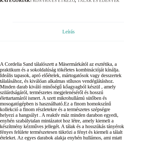
KATEGÓRIÁK:
KONYHA ÉS ÉTKEZŐ
,
TÁLAK ÉS EDÉNYEK
Leírás
A Cordelia Sand tálalószett a Mäsermárkától az esztétika, a
praktikum és a sokoldalúság tökéletes kombinációját kínálja.
Ideális tapasok, apró előételek, mártogatósok vagy desszertek
tálalásához, és kiválóan alkalmas stílusos vendéglátáshoz.
Minden darab kiváló minőségű kőagyagból készül , amely
szilárdságáról, természetes megjelenéséről és hosszú
élettartamáról ismert. A szett mikrohullámú sütőben és
mosogatógépben is használható.Ez a finom homokszínű
kollekció a finom részletekre és a természetes szépségre
helyezi a hangsúlyt . A reaktív máz minden darabon egyedi,
enyhén szabálytalan mintázatot hoz létre, amely kiemeli a
készítmény kézműves jellegét. A tálak és a hosszúkás tányérok
fényes felülete természetesen tükrözi a fényt és kiemeli a tálalt
ételeket. Az egyes darabok alakja enyhén hullámos, ami miatt