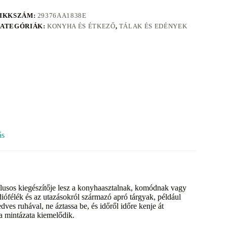
IKKSZÁM:
29376AA1838E
ATEGÓRIÁK:
KONYHA ÉS ÉTKEZŐ
,
TÁLAK ÉS EDÉNYEK
ás
tílusos kiegészítője lesz a konyhaasztalnak, komódnak vagy
iófélék és az utazásokról származó apró tárgyak, például
ves ruhával, ne áztassa be, és időről időre kenje át
a mintázata kiemelődik.