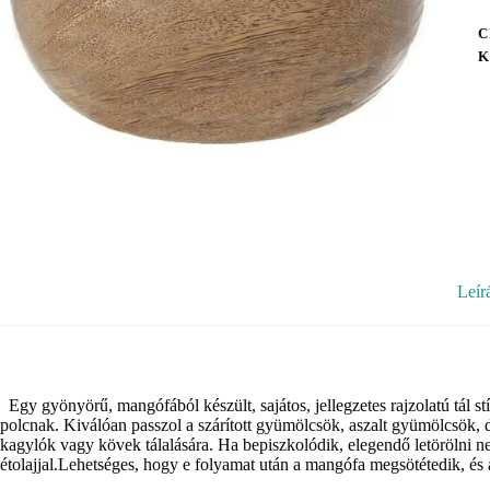
C
K
Leír
Egy gyönyörű, mangófából készült, sajátos, jellegzetes rajzolatú tál s
polcnak. Kiválóan passzol a szárított gyümölcsök, aszalt gyümölcsök, d
kagylók vagy kövek tálalására. Ha bepiszkolódik, elegendő letörölni ned
étolajjal.Lehetséges, hogy e folyamat után a mangófa megsötétedik, és 