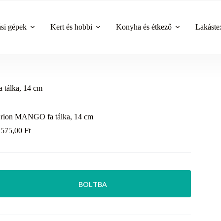
ási gépek
Kert és hobbi
Konyha és étkező
Lakástex
tálka, 14 cm
rion MANGO fa tálka, 14 cm
 575,00
Ft
BOLTBA