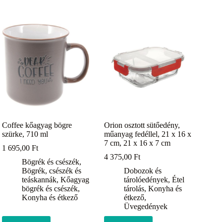
Coffee kőagyag bögre
Orion osztott sütőedény,
szürke, 710 ml
műanyag fedéllel, 21 x 16 x
7 cm, 21 x 16 x 7 cm
1 695,00
Ft
4 375,00
Ft
Bögrék és csészék
,
Bögrék, csészék és
Dobozok és
teáskannák
,
Kőagyag
tárolóedények
,
Étel
bögrék és csészék
,
tárolás
,
Konyha és
Konyha és étkező
étkező
,
Üvegedények