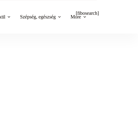
[fibosearch]
til
Szépség, egészség
More