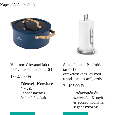
Kapcsolódó termékek
Valdinox Giovanni lábas
Simplehuman Papírtörlő
fedővel 20 cm, 2,6 l, 2,6 l
tartó, 17 cm-
estekercsekhez, csiszolt
13 645,00
Ft
rozsdamentes acél, ezüst
Edények
,
Konyha és
21 105,00
Ft
étkező
,
Tapadásmentes
Edénytartók és
felületű fazekak
szervezők
,
Konyha
és étkező
,
Konyhai
segédeszközök