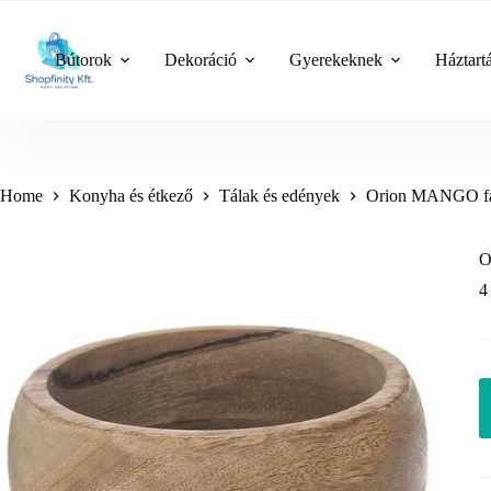
Skip
to
content
Bútorok
Dekoráció
Gyerekeknek
Háztart
Home
Konyha és étkező
Tálak és edények
Orion MANGO fa 
O
4