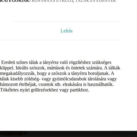
KATEGÓRIÁK:
KONYHA ÉS ÉTKEZŐ
,
TÁLAK ÉS EDÉNYEK
Leírás
Eredeti színes tálak a tányérra való rögzítéshez szükséges
klippel. Ideális szószok, mártások és öntetek számára. A tálkák
megakadályozzák, hogy a szószok a tányérra boruljanak. A
tálak kisebb zöldség- vagy gyümölcsdarabok tárolására vagy
hámozott ételhéjak, csontok stb. elrakására is használhatók.
Tökéletes nyári grillezésekhez vagy partikhoz.