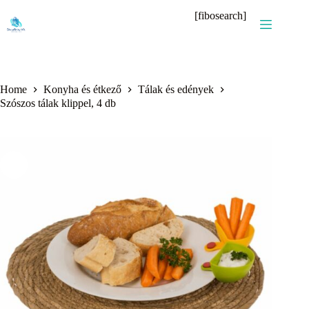
Skip
[fibosearch]
to
content
Home
Konyha és étkező
Tálak és edények
Szószos tálak klippel, 4 db