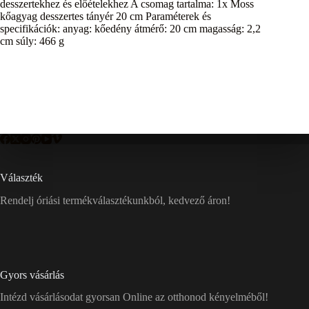
desszertekhez és előételekhez A csomag tartalma: 1x Moss
kőagyag desszertes tányér 20 cm Paraméterek és
specifikációk: anyag: kőedény átmérő: 20 cm magasság: 2,2
cm súly: 466 g
Választék
Rendelj óriási termékválasztékunkból, kedvező áron!
Gyors vásárlás
Intézd vásárlásodat gyorsan Online az otthonod kényelméből!