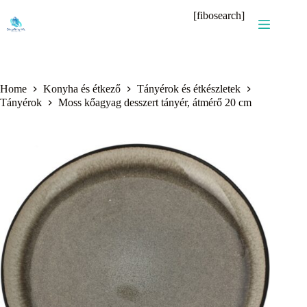
Skip
[fibosearch]
to
content
Home
Konyha és étkező
Tányérok és étkészletek
Tányérok
Moss kőagyag desszert tányér, átmérő 20 cm