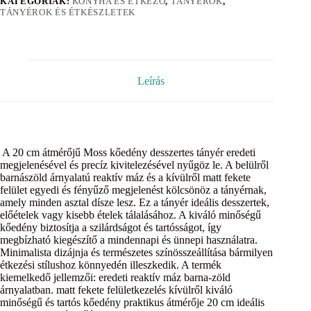
KATEGÓRIÁK:
KONYHA ÉS ÉTKEZŐ
,
TÁNYÉROK
,
TÁNYÉROK ÉS ÉTKÉSZLETEK
Leírás
A 20 cm átmérőjű Moss kőedény desszertes tányér eredeti
megjelenésével és precíz kivitelezésével nyűgöz le. A belülről
barnászöld árnyalatú reaktív máz és a kívülről matt fekete
felület egyedi és fényűző megjelenést kölcsönöz a tányérnak,
amely minden asztal dísze lesz. Ez a tányér ideális desszertek,
előételek vagy kisebb ételek tálalásához. A kiváló minőségű
kőedény biztosítja a szilárdságot és tartósságot, így
megbízható kiegészítő a mindennapi és ünnepi használatra.
Minimalista dizájnja és természetes színösszeállítása bármilyen
étkezési stílushoz könnyedén illeszkedik. A termék
kiemelkedő jellemzői: eredeti reaktív máz barna-zöld
árnyalatban. matt fekete felületkezelés kívülről kiváló
minőségű és tartós kőedény praktikus átmérője 20 cm ideális