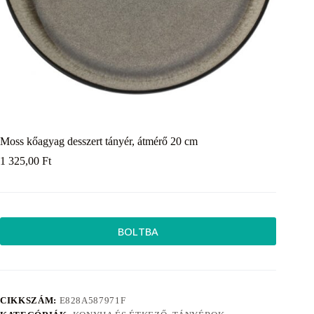
Moss kőagyag desszert tányér, átmérő 20 cm
1 325,00
Ft
BOLTBA
CIKKSZÁM:
E828A587971F