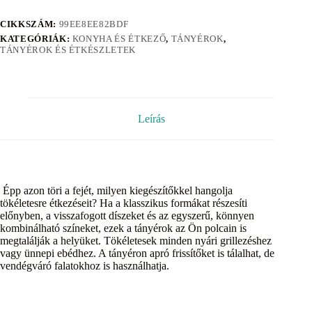
CIKKSZÁM:
99EE8EE82BDF
KATEGÓRIÁK:
KONYHA ÉS ÉTKEZŐ
,
TÁNYÉROK
,
TÁNYÉROK ÉS ÉTKÉSZLETEK
Leírás
Épp azon töri a fejét, milyen kiegészítőkkel hangolja
tökéletesre étkezéseit? Ha a klasszikus formákat részesíti
előnyben, a visszafogott díszeket és az egyszerű, könnyen
kombinálható színeket, ezek a tányérok az Ön polcain is
megtalálják a helyüket. Tökéletesek minden nyári grillezéshez
vagy ünnepi ebédhez. A tányéron apró frissítőket is tálalhat, de
vendégváró falatokhoz is használhatja.