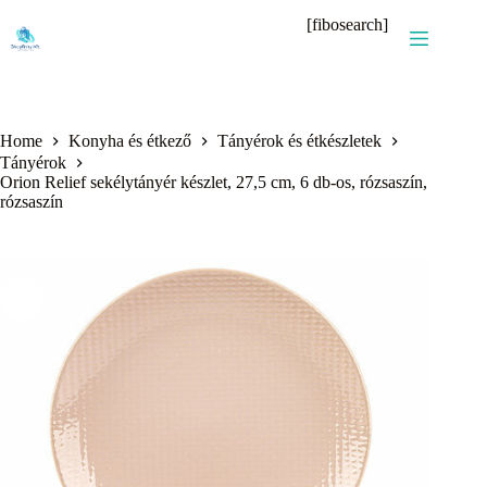
Skip
[fibosearch]
to
content
Home
Konyha és étkező
Tányérok és étkészletek
Tányérok
Orion Relief sekélytányér készlet, 27,5 cm, 6 db-os, rózsaszín,
rózsaszín