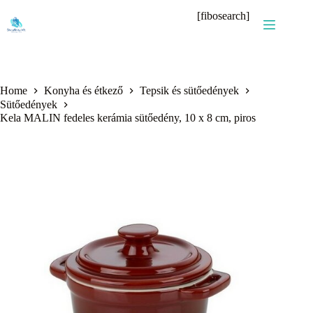
Skip
[fibosearch]
to
content
Home
Konyha és étkező
Tepsik és sütőedények
Sütőedények
Kela MALIN fedeles kerámia sütőedény, 10 x 8 cm, piros