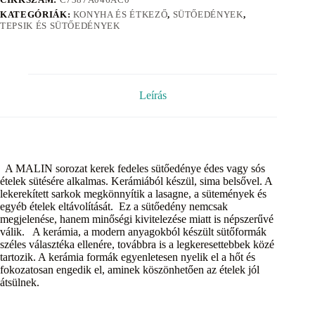
KATEGÓRIÁK:
KONYHA ÉS ÉTKEZŐ
,
SÜTŐEDÉNYEK
,
TEPSIK ÉS SÜTŐEDÉNYEK
Leírás
A MALIN sorozat kerek fedeles sütőedénye édes vagy sós
ételek sütésére alkalmas. Kerámiából készül, sima belsővel. A
lekerekített sarkok megkönnyítik a lasagne, a sütemények és
egyéb ételek eltávolítását. Ez a sütőedény nemcsak
megjelenése, hanem minőségi kivitelezése miatt is népszerűvé
válik. A kerámia, a modern anyagokból készült sütőformák
széles választéka ellenére, továbbra is a legkeresettebbek közé
tartozik. A kerámia formák egyenletesen nyelik el a hőt és
fokozatosan engedik el, aminek köszönhetően az ételek jól
átsülnek.