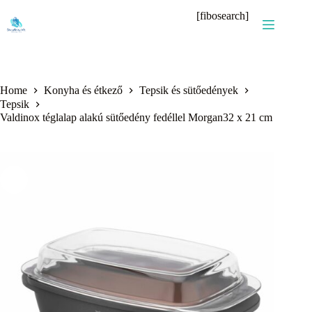
Skip
[fibosearch]
to
content
Home
Konyha és étkező
Tepsik és sütőedények
Tepsik
Valdinox téglalap alakú sütőedény fedéllel Morgan32 x 21 cm