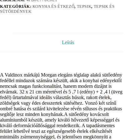
KATEGÓRIÁK:
KONYHA ÉS ÉTKEZŐ
,
TEPSIK
,
TEPSIK ÉS
SÜTŐEDÉNYEK
Leírás
A Valdinox márkájú Morgan elegáns téglalap alakú sütőedény
fedéllel mindazok számára készült, akik a konyhai edényektől
nemcsak magas funkcionalitást, hanem modern dizájnt is
elvárnak. 32 x 21 cm méretével és 5 ,7 l (edény) + 2 ,4 l (üveg
fedél) űrtartalmával ideális választás húsok, rakott ételek,
zöldségek vagy édes desszertek sütéséhez. Vonzó két színű
ombré hatása és szilárd kivitelezése révén stílusos és praktikus
segítője lesz minden konyhának.A sütőedény kovácsolt
alumíniumból készült, amely kiváló hővezető képességgel és
kiváló deformációállósággal rendelkezik. A tapadásmentes
felület lehetővé teszi az egészségesebb ételek elkészítését
minimális zsírmennyiséggel, és jelentősen megkönnyíti a