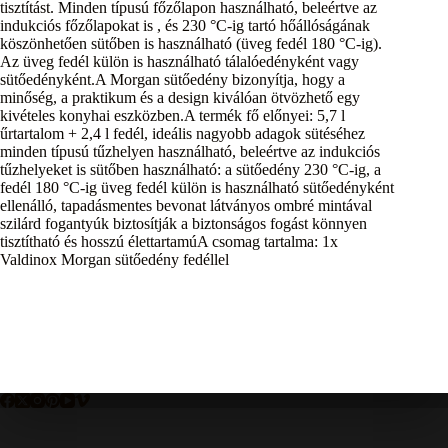
tisztítást. Minden típusú főzőlapon használható, beleértve az
indukciós főzőlapokat is , és 230 °C-ig tartó hőállóságának
köszönhetően sütőben is használható (üveg fedél 180 °C-ig).
Az üveg fedél külön is használható tálalóedényként vagy
sütőedényként.A Morgan sütőedény bizonyítja, hogy a
minőség, a praktikum és a design kiválóan ötvözhető egy
kivételes konyhai eszközben.A termék fő előnyei: 5,7 l
űrtartalom + 2,4 l fedél, ideális nagyobb adagok sütéséhez
minden típusú tűzhelyen használható, beleértve az indukciós
tűzhelyeket is sütőben használható: a sütőedény 230 °C-ig, a
fedél 180 °C-ig üveg fedél külön is használható sütőedényként
ellenálló, tapadásmentes bevonat látványos ombré mintával
szilárd fogantyúk biztosítják a biztonságos fogást könnyen
tisztítható és hosszú élettartamúA csomag tartalma: 1x
Valdinox Morgan sütőedény fedéllel