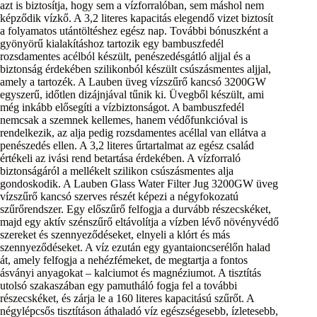
azt is biztosítja, hogy sem a vízforralóban, sem máshol nem
képződik vízkő. A 3,2 literes kapacitás elegendő vizet biztosít
a folyamatos utántöltéshez egész nap. További bónuszként a
gyönyörű kialakításhoz tartozik egy bambuszfedél
rozsdamentes acélból készült, penészedésgátló aljjal és a
biztonság érdekében szilikonból készült csúszásmentes aljjal,
amely a tartozék. A Lauben üveg vízszűrő kancsó 3200GW
egyszerű, időtlen dizájnjával tűnik ki. Üvegből készült, ami
még inkább elősegíti a vízbiztonságot. A bambuszfedél
nemcsak a szemnek kellemes, hanem védőfunkcióval is
rendelkezik, az alja pedig rozsdamentes acéllal van ellátva a
penészedés ellen. A 3,2 literes űrtartalmat az egész család
értékeli az ivási rend betartása érdekében. A vízforraló
biztonságáról a mellékelt szilikon csúszásmentes alja
gondoskodik. A Lauben Glass Water Filter Jug 3200GW üveg
vízszűrő kancsó szerves részét képezi a négyfokozatú
szűrőrendszer. Egy előszűrő felfogja a durvább részecskéket,
majd egy aktív szénszűrő eltávolítja a vízben lévő növényvédő
szereket és szennyeződéseket, elnyeli a klórt és más
szennyeződéseket. A víz ezután egy gyantaioncserélőn halad
át, amely felfogja a nehézfémeket, de megtartja a fontos
ásványi anyagokat – kalciumot és magnéziumot. A tisztítás
utolsó szakaszában egy pamutháló fogja fel a további
részecskéket, és zárja le a 160 literes kapacitású szűrőt. A
négylépcsős tisztításon áthaladó víz egészségesebb, ízletesebb,