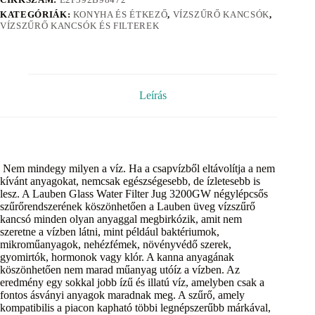
KATEGÓRIÁK:
KONYHA ÉS ÉTKEZŐ
,
VÍZSZŰRŐ KANCSÓK
,
VÍZSZŰRŐ KANCSÓK ÉS FILTEREK
Leírás
Nem mindegy milyen a víz. Ha a csapvízből eltávolítja a nem
kívánt anyagokat, nemcsak egészségesebb, de ízletesebb is
lesz. A Lauben Glass Water Filter Jug 3200GW négylépcsős
szűrőrendszerének köszönhetően a Lauben üveg vízszűrő
kancsó minden olyan anyaggal megbirkózik, amit nem
szeretne a vízben látni, mint például baktériumok,
mikroműanyagok, nehézfémek, növényvédő szerek,
gyomirtók, hormonok vagy klór. A kanna anyagának
köszönhetően nem marad műanyag utóíz a vízben. Az
eredmény egy sokkal jobb ízű és illatú víz, amelyben csak a
fontos ásványi anyagok maradnak meg. A szűrő, amely
kompatibilis a piacon kapható többi legnépszerűbb márkával,