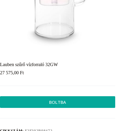
Lauben szűrő vízforraló 32GW
27 575,00
Ft
BOLTBA
CIKKSZÁM:
E2F392B98472