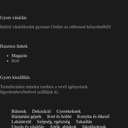
Gyors vásárlás
Intézd vásárlásodat gyorsan Online az otthonod kényelméből!
Hasznos linkek
Magazin
Bolt
Gyors kiszállítás
Termékeinket minden esetben a vevő igényeinek
figyelembevételével szállítjuk ki.
Bútorok
Dekoráció
Gyerekeknek
Háztartási gépek
Kert és hobbi
Konyha és étkező
Lakástextil
Szépség, egészség
Takarítás
Utazás és vásárlás
Ajtók, ablakok
Iskolásoknak