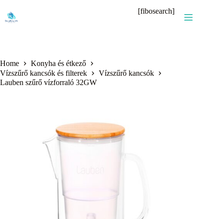
Skip
[fibosearch]
to
content
Home
Konyha és étkező
Vízszűrő kancsók és filterek
Vízszűrő kancsók
Lauben szűrő vízforraló 32GW