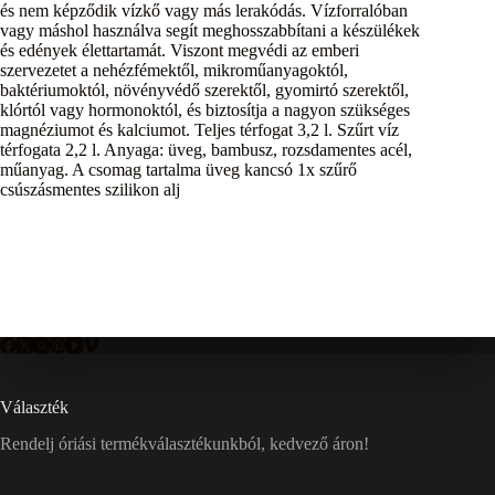
és nem képződik vízkő vagy más lerakódás. Vízforralóban
vagy máshol használva segít meghosszabbítani a készülékek
és edények élettartamát. Viszont megvédi az emberi
szervezetet a nehézfémektől, mikroműanyagoktól,
baktériumoktól, növényvédő szerektől, gyomirtó szerektől,
klórtól vagy hormonoktól, és biztosítja a nagyon szükséges
magnéziumot és kalciumot. Teljes térfogat 3,2 l. Szűrt víz
térfogata 2,2 l. Anyaga: üveg, bambusz, rozsdamentes acél,
műanyag. A csomag tartalma üveg kancsó 1x szűrő
csúszásmentes szilikon alj
Választék
Rendelj óriási termékválasztékunkból, kedvező áron!