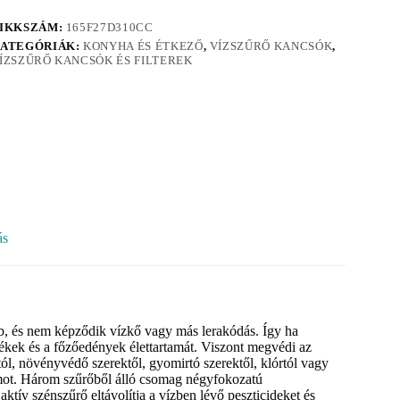
IKKSZÁM:
165F27D310CC
ATEGÓRIÁK:
KONYHA ÉS ÉTKEZŐ
,
VÍZSZŰRŐ KANCSÓK
,
ÍZSZŰRŐ KANCSÓK ÉS FILTEREK
ás
ebb, és nem képződik vízkő vagy más lerakódás. Így ha
ékek és a főzőedények élettartamát. Viszont megvédi az
l, növényvédő szerektől, gyomirtó szerektől, klórtól vagy
mot. Három szűrőből álló csomag négyfokozatú
ktív szénszűrő eltávolítja a vízben lévő peszticideket és