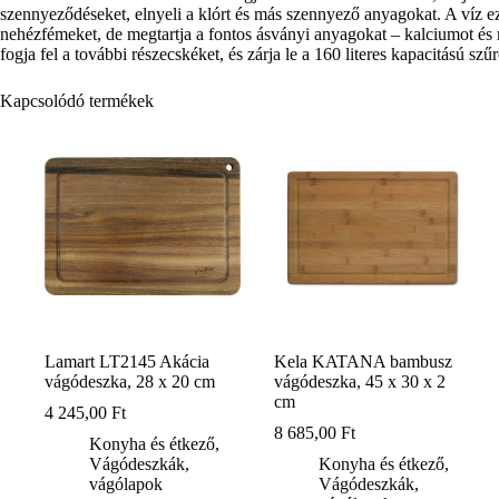
szennyeződéseket, elnyeli a klórt és más szennyező anyagokat. A víz ez
nehézfémeket, de megtartja a fontos ásványi anyagokat – kalciumot és
fogja fel a további részecskéket, és zárja le a 160 literes kapacitású szűr
Kapcsolódó termékek
Lamart LT2145 Akácia
Kela KATANA bambusz
vágódeszka, 28 x 20 cm
vágódeszka, 45 x 30 x 2
cm
4 245,00
Ft
8 685,00
Ft
Konyha és étkező
,
Vágódeszkák,
Konyha és étkező
,
vágólapok
Vágódeszkák,