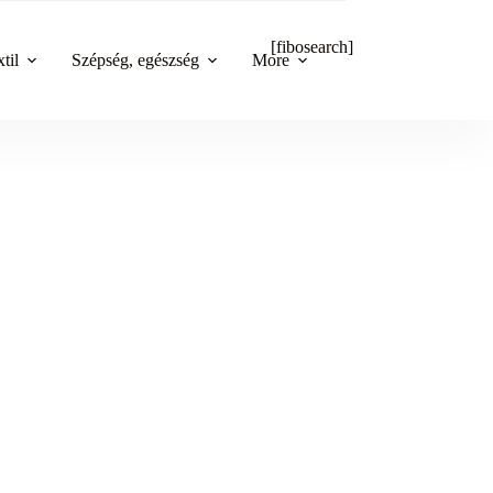
[fibosearch]
til
Szépség, egészség
More