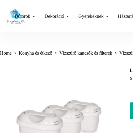
Skip
to
content
Bútorok
Dekoráció
Gyerekeknek
Háztart
Home
Konyha és étkező
Vízszűrő kancsók és filterek
Vízszű
L
6