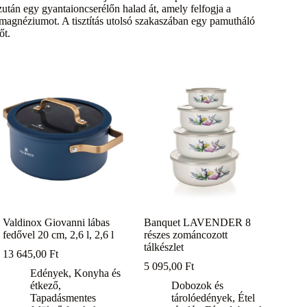
után egy gyantaioncserélőn halad át, amely felfogja a
 magnéziumot. A tisztítás utolsó szakaszában egy pamutháló
őt.
Valdinox Giovanni lábas
Banquet LAVENDER 8
fedővel 20 cm, 2,6 l, 2,6 l
részes zománcozott
tálkészlet
13 645,00
Ft
5 095,00
Ft
Edények
,
Konyha és
étkező
,
Dobozok és
Tapadásmentes
tárolóedények
,
Étel