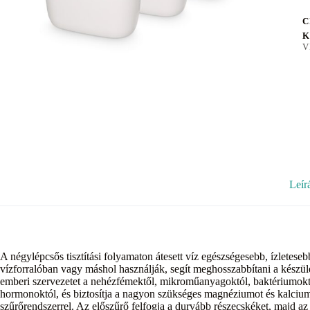
C
K
V
Leír
A négylépcsős tisztítási folyamaton átesett víz egészségesebb, ízletes
vízforralóban vagy máshol használják, segít meghosszabbítani a készül
emberi szervezetet a nehézfémektől, mikroműanyagoktól, baktériumoktó
hormonoktól, és biztosítja a nagyon szükséges magnéziumot és kalciu
szűrőrendszerrel. Az előszűrő felfogja a durvább részecskéket, majd az a