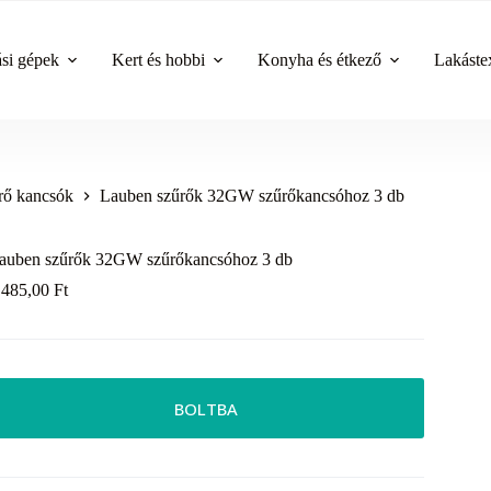
ási gépek
Kert és hobbi
Konyha és étkező
Lakástex
rő kancsók
Lauben szűrők 32GW szűrőkancsóhoz 3 db
auben szűrők 32GW szűrőkancsóhoz 3 db
 485,00
Ft
BOLTBA