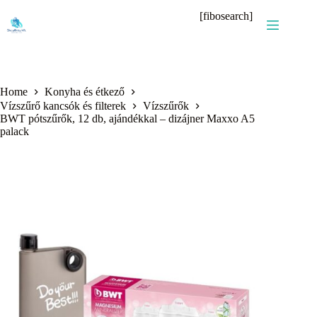
Skip
[fibosearch]
to
content
Home
Konyha és étkező
Vízszűrő kancsók és filterek
Vízszűrők
BWT pótszűrők, 12 db, ajándékkal – dizájner Maxxo A5
palack