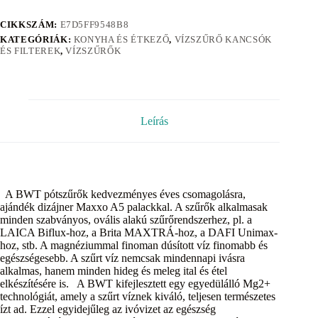
CIKKSZÁM:
E7D5FF9548B8
KATEGÓRIÁK:
KONYHA ÉS ÉTKEZŐ
,
VÍZSZŰRŐ KANCSÓK
ÉS FILTEREK
,
VÍZSZŰRŐK
Leírás
A BWT pótszűrők kedvezményes éves csomagolásra,
ajándék dizájner Maxxo A5 palackkal. A szűrők alkalmasak
minden szabványos, ovális alakú szűrőrendszerhez, pl. a
LAICA Biflux-hoz, a Brita MAXTRÁ-hoz, a DAFI Unimax-
hoz, stb. A magnéziummal finoman dúsított víz finomabb és
egészségesebb. A szűrt víz nemcsak mindennapi ivásra
alkalmas, hanem minden hideg és meleg ital és étel
elkészítésére is. A BWT kifejlesztett egy egyedülálló Mg2+
technológiát, amely a szűrt víznek kiváló, teljesen természetes
ízt ad. Ezzel egyidejűleg az ivóvizet az egészség