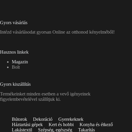
Gyors vásárlás
Intézd vásárlásodat gyorsan Online az otthonod kényelméből!
Hasznos linkek
Magazin
Bolt
Gyors kiszállítás
Termékeinket minden esetben a vevő igényeinek
figyelembevételével szállítjuk ki.
Bútorok
Dekoráció
Gyerekeknek
Háztartási gépek
Kert és hobbi
Konyha és étkező
Lakástextil
Szépség, egészség
Takarítás