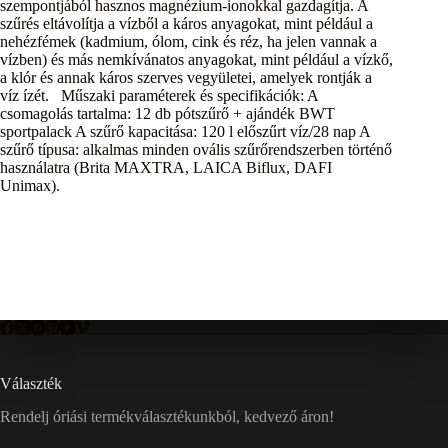
szempontjából hasznos magnézium-ionokkal gazdagítja. A
szűrés eltávolítja a vízből a káros anyagokat, mint például a
nehézfémek (kadmium, ólom, cink és réz, ha jelen vannak a
vízben) és más nemkívánatos anyagokat, mint például a vízkő,
a klór és annak káros szerves vegyületei, amelyek rontják a
víz ízét. Műszaki paraméterek és specifikációk: A
csomagolás tartalma: 12 db pótszűrő + ajándék BWT
sportpalack A szűrő kapacitása: 120 l előszűrt víz/28 nap A
szűrő típusa: alkalmas minden ovális szűrőrendszerben történő
használatra (Brita MAXTRA, LAICA Biflux, DAFI
Unimax).
Választék
Rendelj óriási termékválasztékunkból, kedvező áron!