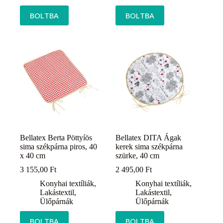
BOLTBA
BOLTBA
Bellatex Berta Pöttyíös
Bellatex DITA Ágak
sima székpárna piros, 40
kerek sima székpárna
x 40 cm
szürke, 40 cm
3 155,00
Ft
2 495,00
Ft
Konyhai textíliák
,
Konyhai textíliák
,
Lakástextil
,
Lakástextil
,
Ülőpárnák
Ülőpárnák
BOLTBA
BOLTBA