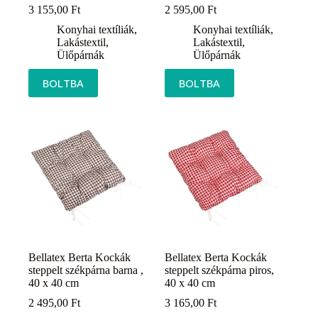
3 155,00
Ft
2 595,00
Ft
Konyhai textíliák
,
Konyhai textíliák
,
Lakástextil
,
Lakástextil
,
Ülőpárnák
Ülőpárnák
BOLTBA
BOLTBA
Bellatex Berta Kockák
Bellatex Berta Kockák
steppelt székpárna barna ,
steppelt székpárna piros,
40 x 40 cm
40 x 40 cm
2 495,00
Ft
3 165,00
Ft