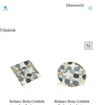
Skip
[fibosearch]
to
content
Ülőpárnák
Bellatex Berta Gömbök
Bellatex Berta Gömbök