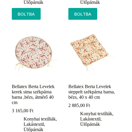
Ülőpárnák
Ülőpárnák
BOLTBA
BOLTBA
Bellatex Berta Levelek
Bellatex Berta Levelek
kerek sima székpárna
steppelt székpárna barna,
barna ,bézs, átmérő 40
bézs, 40 x 40 cm
cm
2 885,00
Ft
3 165,00
Ft
Konyhai textíliák
,
Konyhai textíliák
,
Lakástextil
,
Lakástextil
,
Ülőpárnák
Ülőpárnák