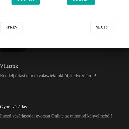
PREV
NEXT
Választék
Rendelj óriási termékválasztékunkból, kedvező áron!
Gyors vásárlás
Intézd vásárlásodat gyorsan Online az otthonod kényelméből!