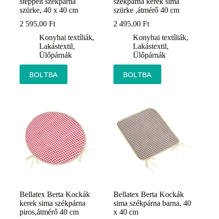
steppelt székpárna
székpárna kerek sima
szürke, 40 x 40 cm
szürke ,átmérő 40 cm
2 595,00
Ft
2 495,00
Ft
Konyhai textíliák
,
Konyhai textíliák
,
Lakástextil
,
Lakástextil
,
Ülőpárnák
Ülőpárnák
BOLTBA
BOLTBA
Bellatex Berta Kockák
Bellatex Berta Kockák
kerek sima székpárna
sima székpárna barna, 40
piros,átmérő 40 cm
x 40 cm