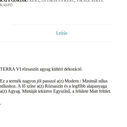
KATEGÓRIÁK:
KERT
,
OTTHON ÉS KERT
,
VIRÁGCSERÉP,
KASPÓ
Leírás
TERRA VI rózsaszín agyag kültéri dekoráció
Ez a termék nagyon jól passzol a(z) Modern / Minimál stílus
stílushoz. A fő színe a(z) Rózsaszín és a legfőbb alapanyaga
a(z) Agyag. Mintáját tekintve Egyszínű, a felülete Matt felület.
.