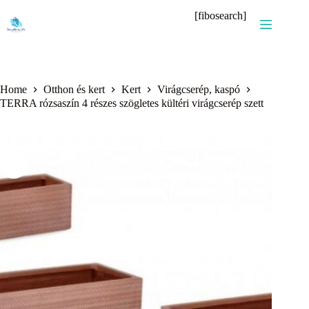
Skip
[fibosearch]
to
content
Home
Otthon és kert
Kert
Virágcserép, kaspó
TERRA rózsaszín 4 részes szögletes kültéri virágcserép szett