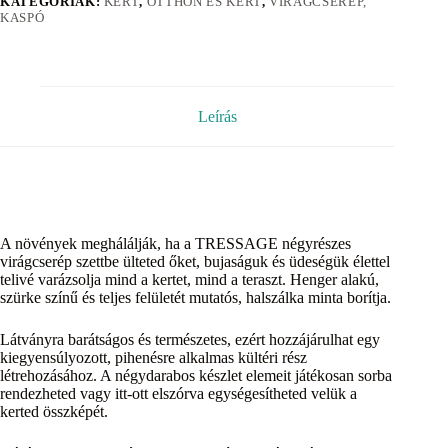
KATEGÓRIÁK:
KERT
,
OTTHON ÉS KERT
,
VIRÁGCSERÉP,
KASPÓ
Leírás
A növények meghálálják, ha a TRESSAGE négyrészes
virágcserép szettbe ülteted őket, bujaságuk és üdeségük élettel
telivé varázsolja mind a kertet, mind a teraszt. Henger alakú,
szürke színű és teljes felületét mutatós, halszálka minta borítja.
Látványra barátságos és természetes, ezért hozzájárulhat egy
kiegyensúlyozott, pihenésre alkalmas kültéri rész
létrehozásához. A négydarabos készlet elemeit játékosan sorba
rendezheted vagy itt-ott elszórva egységesítheted velük a
kerted összképét.