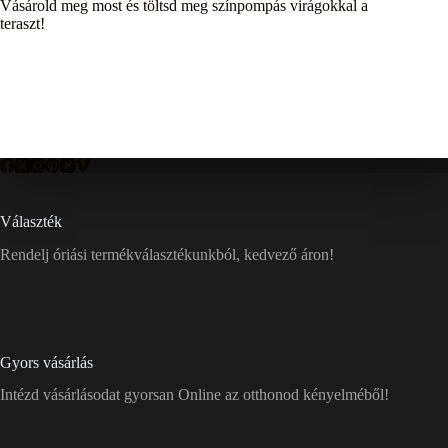
Vásárold meg most és töltsd meg színpompás virágokkal a
teraszt!
Választék
Rendelj óriási termékválasztékunkból, kedvező áron!
Gyors vásárlás
Intézd vásárlásodat gyorsan Online az otthonod kényelméből!