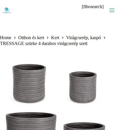
Skip
[fibosearch]
to
content
Home
Otthon és kert
Kert
Virágcserép, kaspó
TRESSAGE szürke 4 darabos virágcserép szett