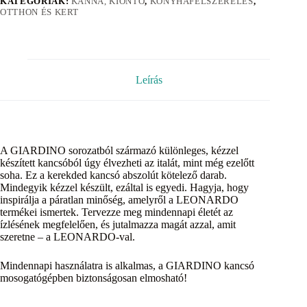
KATEGÓRIÁK:
KANNA, KIÖNTÕ
,
KONYHAFELSZERELÉS
,
OTTHON ÉS KERT
Leírás
A GIARDINO sorozatból származó különleges, kézzel
készített kancsóból úgy élvezheti az italát, mint még ezelőtt
soha. Ez a kerekded kancsó abszolút kötelező darab.
Mindegyik kézzel készült, ezáltal is egyedi. Hagyja, hogy
inspirálja a páratlan minőség, amelyről a LEONARDO
termékei ismertek. Tervezze meg mindennapi életét az
ízlésének megfelelően, és jutalmazza magát azzal, amit
szeretne – a LEONARDO-val.
Mindennapi használatra is alkalmas, a GIARDINO kancsó
mosogatógépben biztonságosan elmosható!