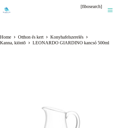
Skip
[fibosearch]
to
content
Home
Otthon és kert
Konyhafelszerelés
Kanna, kiöntõ
LEONARDO GIARDINO kancsó 500ml