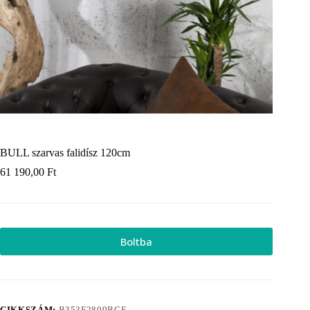
BULL szarvas falidísz 120cm
61 190,00
Ft
Boltba
CIKKSZÁM:
B353F2809BCE