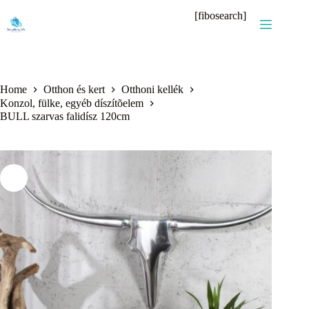
Skip
[fibosearch]
to
content
Home
Otthon és kert
Otthoni kellék
Konzol, fülke, egyéb díszítõelem
BULL szarvas falidísz 120cm