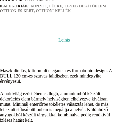
KATEGÓRIÁK:
KONZOL, FÜLKE, EGYÉB DÍSZÍTÕELEM
,
OTTHON ÉS KERT
,
OTTHONI KELLÉK
Leírás
Maszkulinitás, kifinomult elegancia és formabontó design. A
BULL 120 cm-es szarvas falidíszben ezek mindegyike
érvényesül.
A holdvilág ezüstjében csillogó, alumíniumból készült
dekorációs elem bármely helyiségben elhelyezve kiválóan
mutat. Minimál enteriőrbe tökéletes választás lehet, de más
letisztult stílusú otthonban is megállja a helyét. Különböző
anyagokból készült tárgyakkal kombinálva pedig rendkívül
ízléses hatást kelt.