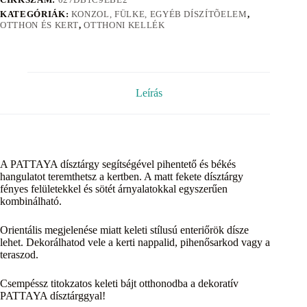
KATEGÓRIÁK:
KONZOL, FÜLKE, EGYÉB DÍSZÍTÕELEM
,
OTTHON ÉS KERT
,
OTTHONI KELLÉK
Leírás
A PATTAYA dísztárgy segítségével pihentető és békés
hangulatot teremthetsz a kertben. A matt fekete dísztárgy
fényes felületekkel és sötét árnyalatokkal egyszerűen
kombinálható.
Orientális megjelenése miatt keleti stílusú enteriőrök dísze
lehet. Dekorálhatod vele a kerti nappalid, pihenősarkod vagy a
teraszod.
Csempéssz titokzatos keleti bájt otthonodba a dekoratív
PATTAYA dísztárggyal!