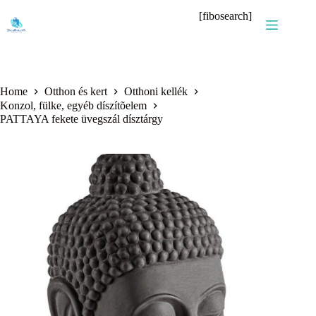
Skip
[fibosearch]
to
content
Home
Otthon és kert
Otthoni kellék
Konzol, fülke, egyéb díszítõelem
PATTAYA fekete üvegszál dísztárgy