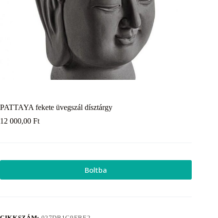
PATTAYA fekete üvegszál dísztárgy
12 000,00
Ft
Boltba
CIKKSZÁM:
027DB1C9EBE2