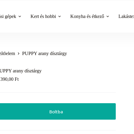
ási gépek
Kert és hobbi
Konyha és étkező
Lakástex
zítõelem
PUPPY arany dísztárgy
UPPY arany dísztárgy
 390,00
Ft
Boltba