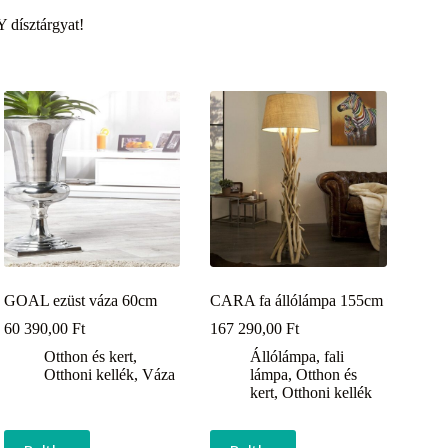
 dísztárgyat!
GOAL ezüst váza 60cm
CARA fa állólámpa 155cm
60 390,00
Ft
167 290,00
Ft
Otthon és kert
,
Állólámpa, fali
Otthoni kellék
,
Váza
lámpa
,
Otthon és
kert
,
Otthoni kellék