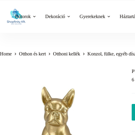
Skip
to
content
Bútorok
Dekoráció
Gyerekeknek
Háztart
Home
Otthon és kert
Otthoni kellék
Konzol, fülke, egyéb dís
P
6