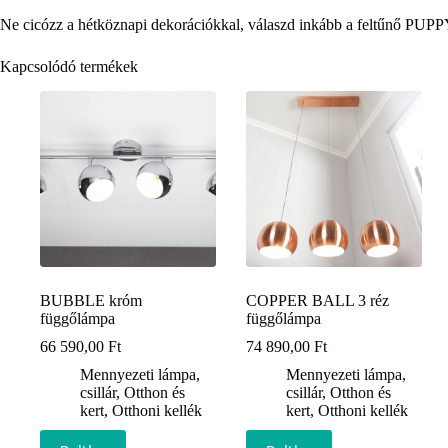
Ne cicózz a hétköznapi dekorációkkal, válaszd inkább a feltűnő PUPPY
Kapcsolódó termékek
BUBBLE króm
COPPER BALL 3 réz
függőlámpa
függőlámpa
66 590,00
Ft
74 890,00
Ft
Mennyezeti lámpa,
Mennyezeti lámpa,
csillár
,
Otthon és
csillár
,
Otthon és
kert
,
Otthoni kellék
kert
,
Otthoni kellék