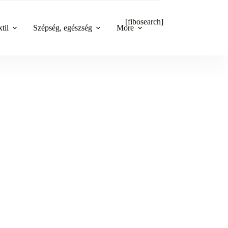
[fibosearch]
til
Szépség, egészség
More