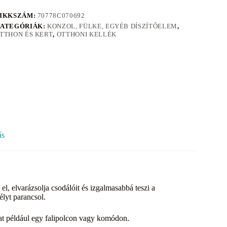
IKKSZÁM:
70778C070692
ATEGÓRIÁK:
KONZOL, FÜLKE, EGYÉB DÍSZÍTÕELEM
,
TTHON ÉS KERT
,
OTTHONI KELLÉK
ás
, elvarázsolja csodálóit és izgalmasabbá teszi a
élyt parancsol.
hat például egy falipolcon vagy komódon.