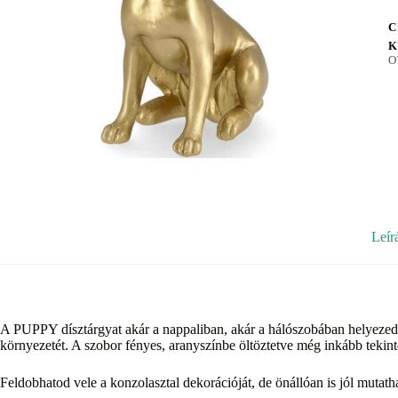
C
K
O
Leír
A PUPPY dísztárgyat akár a nappaliban, akár a hálószobában helyezed el
környezetét. A szobor fényes, aranyszínbe öltöztetve még inkább tekint
Feldobhatod vele a konzolasztal dekorációját, de önállóan is jól mutat