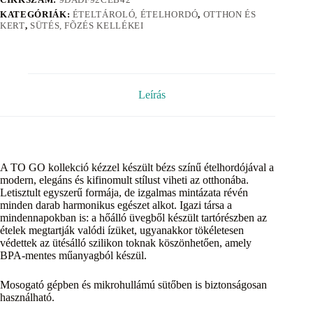
KATEGÓRIÁK:
ÉTELTÁROLÓ, ÉTELHORDÓ
,
OTTHON ÉS
KERT
,
SÜTÉS, FÕZÉS KELLÉKEI
Leírás
A TO GO kollekció kézzel készült bézs színű ételhordójával a
modern, elegáns és kifinomult stílust viheti az otthonába.
Letisztult egyszerű formája, de izgalmas mintázata révén
minden darab harmonikus egészet alkot. Igazi társa a
mindennapokban is: a hőálló üvegből készült tartórészben az
ételek megtartják valódi ízüket, ugyanakkor tökéletesen
védettek az ütésálló szilikon toknak köszönhetően, amely
BPA-mentes műanyagból készül.
Mosogató gépben és mikrohullámú sütőben is biztonságosan
használható.