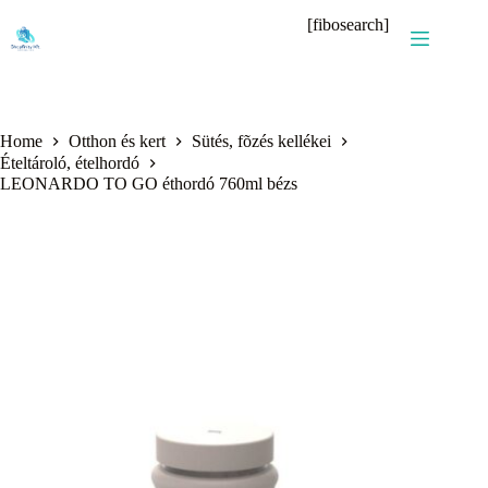
Skip
[fibosearch]
to
content
Home
Otthon és kert
Sütés, fõzés kellékei
Ételtároló, ételhordó
LEONARDO TO GO éthordó 760ml bézs