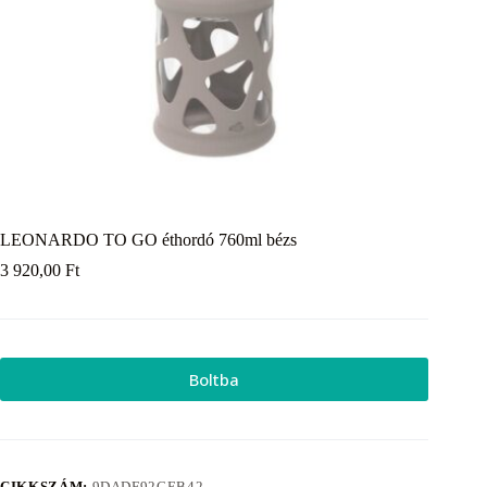
LEONARDO TO GO éthordó 760ml bézs
3 920,00
Ft
Boltba
CIKKSZÁM:
9DADF92CEB42