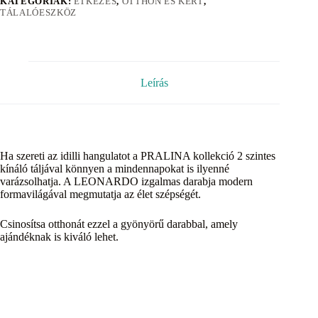
KATEGÓRIÁK:
ÉTKEZÉS
,
OTTHON ÉS KERT
,
TÁLALÓESZKÖZ
Leírás
Ha szereti az idilli hangulatot a PRALINA kollekció 2 szintes
kínáló táljával könnyen a mindennapokat is ilyenné
varázsolhatja. A LEONARDO izgalmas darabja modern
formavilágával megmutatja az élet szépségét.
Csinosítsa otthonát ezzel a gyönyörű darabbal, amely
ajándéknak is kiváló lehet.