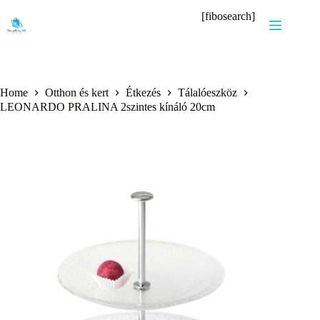
Skip
[fibosearch]
to
content
Home
Otthon és kert
Étkezés
Tálalóeszköz
LEONARDO PRALINA 2szintes kínáló 20cm